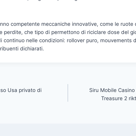
hanno competente meccaniche innovative, come le ruote 
e perdite, che tipo di permettono di riciclare dose del gi
 continuo nelle condizioni: rollover puro, mouvements di u
ibuenti dichiarati.
so Usa privato di
Siru Mobile Casino
Treasure 2 ri