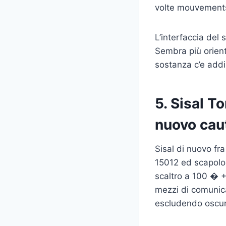
volte mouvements 
L’interfaccia del
Sembra più orient
sostanza c’e addir
5. Sisal T
nuovo cau
Sisal di nuovo fra
15012 ed scapolo e
scaltro a 100 � +
mezzi di comunica
escludendo oscur