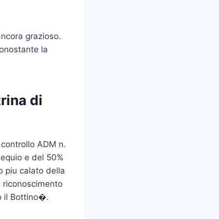
ancora grazioso.
onostante la
rina di
a controllo ADM n.
ssequio e del 50%
 piu calato della
l riconoscimento
il Bottino�.