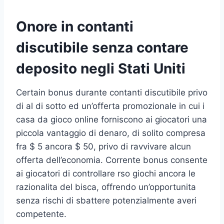
Onore in contanti
discutibile senza contare
deposito negli Stati Uniti
Certain bonus durante contanti discutibile privo
di al di sotto ed un’offerta promozionale in cui i
casa da gioco online forniscono ai giocatori una
piccola vantaggio di denaro, di solito compresa
fra $ 5 ancora $ 50, privo di ravvivare alcun
offerta dell’economia. Corrente bonus consente
ai giocatori di controllare rso giochi ancora le
razionalita del bisca, offrendo un’opportunita
senza rischi di sbattere potenzialmente averi
competente.