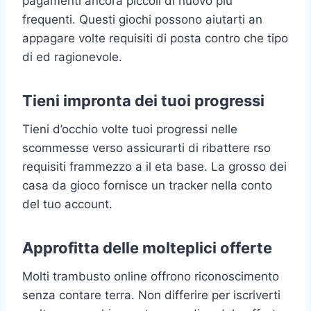
pagamenti ancora piccoli di nuovo piu
frequenti. Questi giochi possono aiutarti an
appagare volte requisiti di posta contro che tipo
di ed ragionevole.
Tieni impronta dei tuoi progressi
Tieni d’occhio volte tuoi progressi nelle
scommesse verso assicurarti di ribattere rso
requisiti frammezzo a il eta base. La grosso dei
casa da gioco fornisce un tracker nella conto
del tuo account.
Approfitta delle molteplici offerte
Molti trambusto online offrono riconoscimento
senza contare terra. Non differire per iscriverti