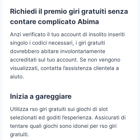
Richiedi il premio giri gratuiti senza
contare complicato Abima
Anzi verificato il tuo account di insolito inseriti
singolo i codici necessari, i giri gratuiti
dovrebbero abitare involontariamente
accreditati sul tuo account. Se non vengono
visualizzati, contatta l’assistenza clientela a
aiuto.
Inizia a gareggiare
Utilizza rso giri gratuiti sui giochi di slot
selezionati ed goditi l’esperienza. Assicurati di
tentare quali giochi sono idonei per rso giri
gratuiti.