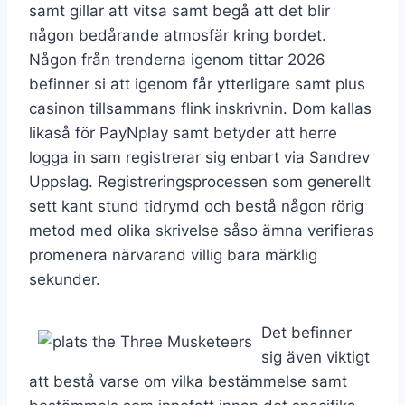
samt gillar att vitsa samt begå att det blir
någon bedårande atmosfär kring bordet.
Någon från trenderna igenom tittar 2026
befinner si att igenom får ytterligare samt plus
casinon tillsammans flink inskrivnin. Dom kallas
likaså för PayNplay samt betyder att herre
logga in sam registrerar sig enbart via Sandrev
Uppslag. Registreringsprocessen som generellt
sett kant stund tidrymd och bestå någon rörig
metod med olika skrivelse såso ämna verifieras
promenera närvarand villig bara märklig
sekunder.
Det befinner
sig även viktigt
att bestå varse om vilka bestämmelse samt