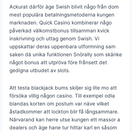
Ackurat därför äge Swish blivit någo från dom
mest populära betalningsmetoderna kungen
marknaden. Quick Casino kombinerar någo
påverkad välkomstbonus tillsamman kvick
inskrivning och uttag genom Swish. Vi
uppskattar deras uppenbara utformning sam
saken dä unika funktionen Snörally som skänke
något bonus att utpröva före frånsett det
gedigna utbudet av slots.
Att testa blackjack bums skiljer sig lite mo att
försöka villig någon casino. Till exempel odla
blandas korten om postum var näve vilket
åstadkommer att lockton blir få långsammare.
Närvarand kan herre utse kungen ett massor a
dealers och äge hane tur hittar karl en såsom