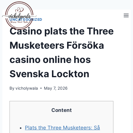
Skip
to
content
UNCATEGORIZED
Casino plats the Three
Musketeers Försöka
casino online hos
Svenska Lockton
By
vicholywala
May 7, 2026
Content
Plats the Three Musketeers: Så