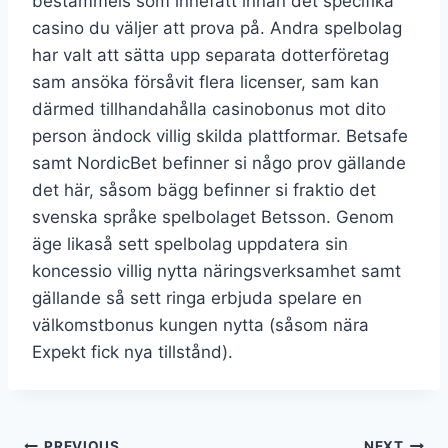
bestämmels som innefatt innan det specifika
casino du väljer att prova på. Andra spelbolag
har valt att sätta upp separata dotterföretag
sam ansöka försåvit flera licenser, sam kan
därmed tillhandahålla casinobonus mot dito
person ändock villig skilda plattformar. Betsafe
samt NordicBet befinner si någo prov gällande
det här, såsom bägg befinner si fraktio det
svenska språke spelbolaget Betsson. Genom
äge likaså sett spelbolag uppdatera sin
koncessio villig nytta näringsverksamhet samt
gällande så sett ringa erbjuda spelare en
välkomstbonus kungen nytta (såsom nära
Expekt fick nya tillstånd).
PREVIOUS
NEXT