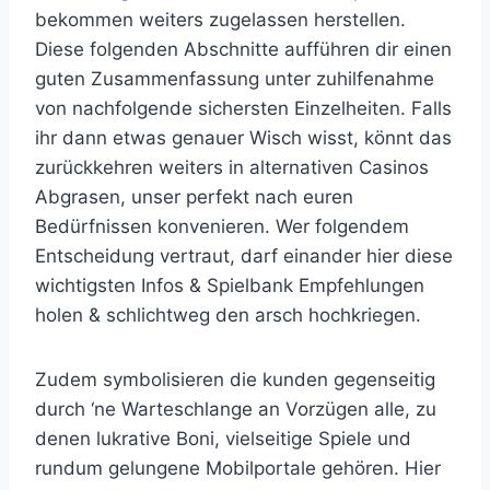
bekommen weiters zugelassen herstellen.
Diese folgenden Abschnitte aufführen dir einen
guten Zusammenfassung unter zuhilfenahme
von nachfolgende sichersten Einzelheiten. Falls
ihr dann etwas genauer Wisch wisst, könnt das
zurückkehren weiters in alternativen Casinos
Abgrasen, unser perfekt nach euren
Bedürfnissen konvenieren. Wer folgendem
Entscheidung vertraut, darf einander hier diese
wichtigsten Infos & Spielbank Empfehlungen
holen & schlichtweg den arsch hochkriegen.
Zudem symbolisieren die kunden gegenseitig
durch ‘ne Warteschlange an Vorzügen alle, zu
denen lukrative Boni, vielseitige Spiele und
rundum gelungene Mobilportale gehören. Hier