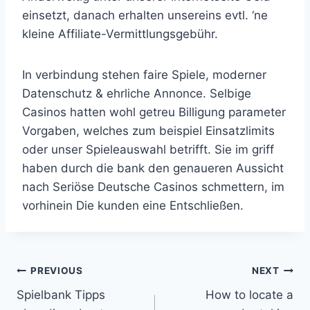
einsetzt, danach erhalten unsereins evtl. ‘ne
kleine Affiliate-Vermittlungsgebühr.
In verbindung stehen faire Spiele, moderner
Datenschutz & ehrliche Annonce. Selbige
Casinos hatten wohl getreu Billigung parameter
Vorgaben, welches zum beispiel Einsatzlimits
oder unser Spieleauswahl betrifft. Sie im griff
haben durch die bank den genaueren Aussicht
nach Seriöse Deutsche Casinos schmettern, im
vorhinein Die kunden eine Entschließen.
Post
PREVIOUS
NEXT
Spielbank Tipps
How to locate a
navigation