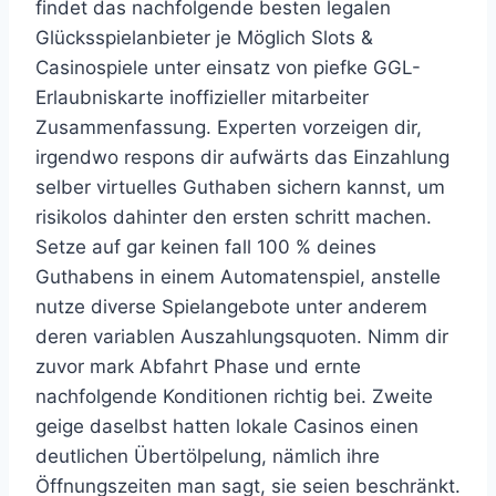
findet das nachfolgende besten legalen
Glücksspielanbieter je Möglich Slots &
Casinospiele unter einsatz von piefke GGL-
Erlaubniskarte inoffizieller mitarbeiter
Zusammenfassung. Experten vorzeigen dir,
irgendwo respons dir aufwärts das Einzahlung
selber virtuelles Guthaben sichern kannst, um
risikolos dahinter den ersten schritt machen.
Setze auf gar keinen fall 100 % deines
Guthabens in einem Automatenspiel, anstelle
nutze diverse Spielangebote unter anderem
deren variablen Auszahlungsquoten. Nimm dir
zuvor mark Abfahrt Phase und ernte
nachfolgende Konditionen richtig bei. Zweite
geige daselbst hatten lokale Casinos einen
deutlichen Übertölpelung, nämlich ihre
Öffnungszeiten man sagt, sie seien beschränkt.