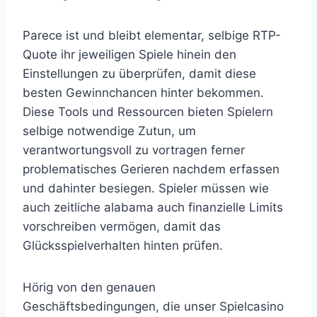
Parece ist und bleibt elementar, selbige RTP-
Quote ihr jeweiligen Spiele hinein den
Einstellungen zu überprüfen, damit diese
besten Gewinnchancen hinter bekommen.
Diese Tools und Ressourcen bieten Spielern
selbige notwendige Zutun, um
verantwortungsvoll zu vortragen ferner
problematisches Gerieren nachdem erfassen
und dahinter besiegen. Spieler müssen wie
auch zeitliche alabama auch finanzielle Limits
vorschreiben vermögen, damit das
Glücksspielverhalten hinten prüfen.
Hörig von den genauen
Geschäftsbedingungen, die unser Spielcasino