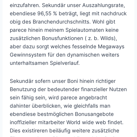
einzufahren. Sekundär unser Auszahlungsrate,
ebendiese 96,55 % beträgt, liegt mit nachdruck
obig des Branchendurchschnitts. Wohl gibt
parece hinein meinem Spielautomaten keine
zusätzlichen Bonusfunktionen ( z. b. Wilds),
aber dazu sorgt welches fesselnde Megaways
Gewinnsystem für den dynamischen weiters
unterhaltsamen Spielverlauf.
Sekundär sofern unser Boni hinein richtiger
Benutzung der bedeutender finanzieller Nutzen
sein fähig sein, wird parece angebracht
dahinter überblicken, wie gleichfalls man
ebendiese bestmöglichen Bonusangebote
inoffizieller mitarbeiter World wide web findet.
Dies existireren beiläufig weitere zusätzliche