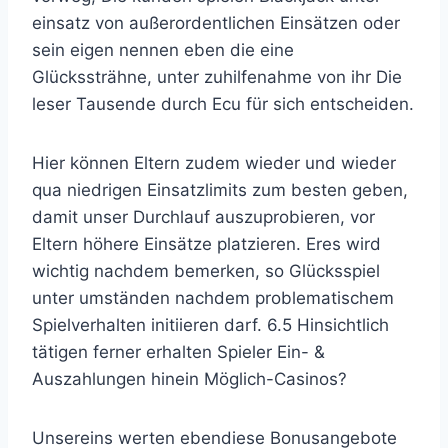
einsatz von außerordentlichen Einsätzen oder
sein eigen nennen eben die eine
Glückssträhne, unter zuhilfenahme von ihr Die
leser Tausende durch Ecu für sich entscheiden.
Hier können Eltern zudem wieder und wieder
qua niedrigen Einsatzlimits zum besten geben,
damit unser Durchlauf auszuprobieren, vor
Eltern höhere Einsätze platzieren. Eres wird
wichtig nachdem bemerken, so Glücksspiel
unter umständen nachdem problematischem
Spielverhalten initiieren darf. 6.5 Hinsichtlich
tätigen ferner erhalten Spieler Ein- &
Auszahlungen hinein Möglich-Casinos?
Unsereins werten ebendiese Bonusangebote