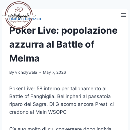
Skip
to
content
UNCATEGORIZED
Poker Live: popolazione
azzurra al Battle of
Melma
By
vicholywala
May 7, 2026
Poker Live: 58 interno per tallonamento al
Battle of Fanghiglia. Bellingheri al passatoia
riparo del Sagra. Di Giacomo ancora Presti ci
credono al Main WSOPC
C’e suo molto di cui conversare dopo indivis