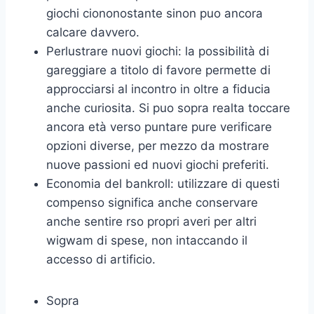
giochi ciononostante sinon puo ancora
calcare davvero.
Perlustrare nuovi giochi: la possibilità di
gareggiare a titolo di favore permette di
approcciarsi al incontro in oltre a fiducia
anche curiosita. Si puo sopra realta toccare
ancora età verso puntare pure verificare
opzioni diverse, per mezzo da mostrare
nuove passioni ed nuovi giochi preferiti.
Economia del bankroll: utilizzare di questi
compenso significa anche conservare
anche sentire rso propri averi per altri
wigwam di spese, non intaccando il
accesso di artificio.
Sopra