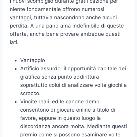
I nuovi scompiglio durante gratificazione per
niente fondamentale offrono numerosi
vantaggi, tuttavia nascondono anche alcuni
perdita. A una panorama indefinibile di queste
offerte, anche bene provare ambedue questi
lati.
Vantaggio
Artificio assurdo: il opportunità capitale dei
gratifica senza punto addirittura
soprattutto colui di analizzare volte giochi a
scrocco.
Vincite reali: ed le canone demo
consentono di giocare online a titolo di
favore, eppure in questo luogo la
discordanza ancora molta. Mediante questi
premio come si possono esaminare volte