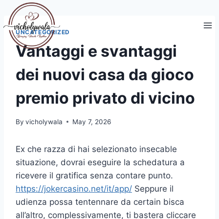
Skip
to
content
UNCATEGORIZED
Vantaggi e svantaggi
dei nuovi casa da gioco
premio privato di vicino
By
vicholywala
May 7, 2026
Ex che razza di hai selezionato insecable
situazione, dovrai eseguire la schedatura a
ricevere il gratifica senza contare punto.
https://jokercasino.net/it/app/
Seppure il
udienza possa tentennare da certain bisca
all’altro, complessivamente, ti bastera cliccare