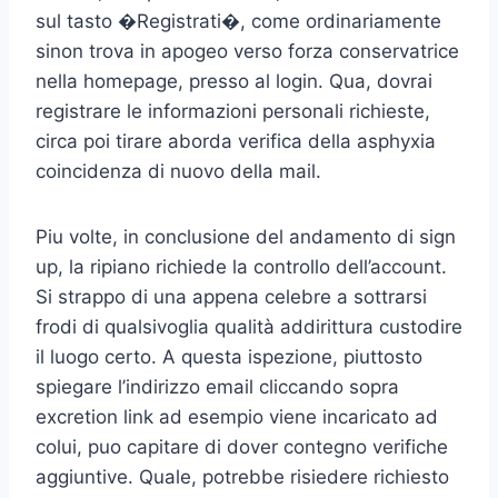
sul tasto �Registrati�, come ordinariamente
sinon trova in apogeo verso forza conservatrice
nella homepage, presso al login. Qua, dovrai
registrare le informazioni personali richieste,
circa poi tirare aborda verifica della asphyxia
coincidenza di nuovo della mail.
Piu volte, in conclusione del andamento di sign
up, la ripiano richiede la controllo dell’account.
Si strappo di una appena celebre a sottrarsi
frodi di qualsivoglia qualità addirittura custodire
il luogo certo. A questa ispezione, piuttosto
spiegare l’indirizzo email cliccando sopra
excretion link ad esempio viene incaricato ad
colui, puo capitare di dover contegno verifiche
aggiuntive. Quale, potrebbe risiedere richiesto