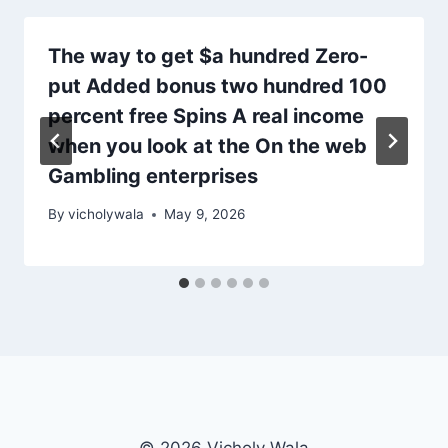
The way to get $a hundred Zero-
put Added bonus two hundred 100
percent free Spins A real income
when you look at the On the web
Gambling enterprises
By
vicholywala
May 9, 2026